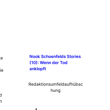
Nook Schoenfelds Stories
te
(10): Wenn der Tod
anklopft
ie
Redaktionsumfeldaufhübsc
hung
d
n