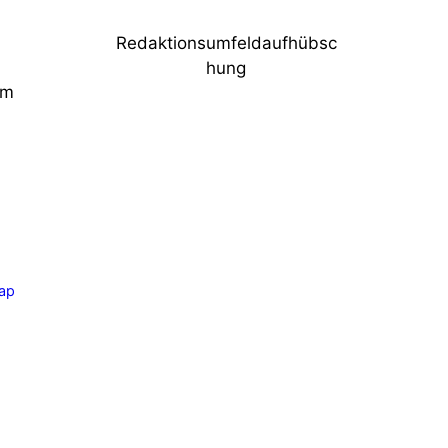
Redaktionsumfeldaufhübsc
hung
im
ap
Beitrag
pakt