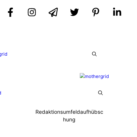
grid
d
Redaktionsumfeldaufhübsc
hung