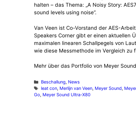
halten – das Thema: „A Noisy Story: AE
sound levels using noise”.
Van Veen ist Co-Vorstand der AES-Arbei
Speakers Corner gibt er einen aktuellen
maximalen linearen Schallpegels von Laut
wie diese Messmethode im Vergleich zu 
Mehr über das Portfolio von Meyer Sound 
Kategorien
Beschallung
,
News
Schlagwörter
leat con
,
Merlijn van Veen
,
Meyer Sound
,
Meye
Go
,
Meyer Sound Ultra-X80
Vorheriger Beitrag