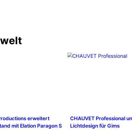
s
nwelt
Productions erweitert
CHAUVET Professional un
tand mit Elation Paragon S
Lichtdesign für Gims