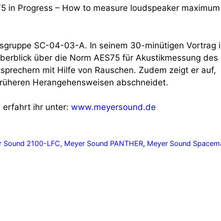
S75 in Progress – How to measure loudspeaker maximum
tsgruppe SC-04-03-A. In seinem 30-minütigen Vortrag 
 Überblick über die Norm AES75 für Akustikmessung des
sprechern mit Hilfe von Rauschen. Zudem zeigt er auf,
früheren Herangehensweisen abschneidet.
erfahrt ihr unter:
www.meyersound.de
r Sound 2100-LFC
,
Meyer Sound PANTHER
,
Meyer Sound Spacem
Nächster 
Sennheiser über das MD 421 Kom