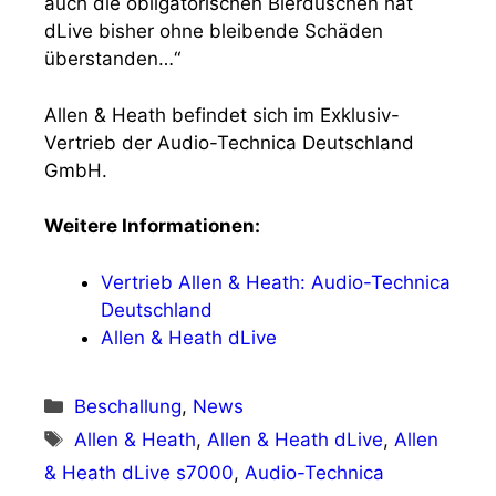
auch die obligatorischen Bierduschen hat
dLive bisher ohne bleibende Schäden
überstanden…“
Allen & Heath befindet sich im Exklusiv-
Vertrieb der Audio-Technica Deutschland
GmbH.
Weitere Informationen:
Vertrieb Allen & Heath: Audio-Technica
Deutschland
Allen & Heath dLive
Kategorien
Beschallung
,
News
Schlagwörter
Allen & Heath
,
Allen & Heath dLive
,
Allen
& Heath dLive s7000
,
Audio-Technica