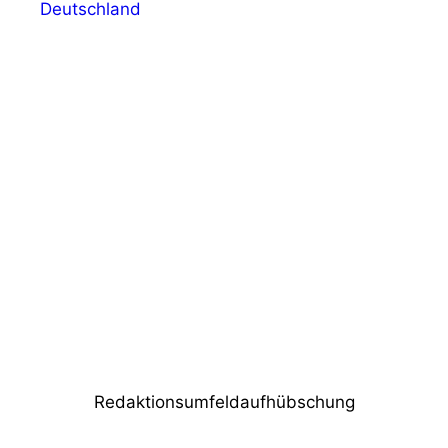
Deutschland
Vorheriger Beitrag
dBTechnologies VIO L210 in der
Stadthalle Wilhelmshaven
Nächster Beitrag
Erfolgreiche Präsentation der Global
Truss-Neuheiten auf der Prolight + Sound
2019
Redaktionsumfeldaufhübschung