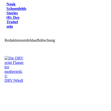
Nook
Schoenfelds
Stories
(8): Der
Trottel
sein
Redaktionsumfeldaufhübschung