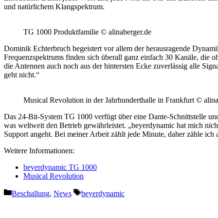
und natürlichem Klangspektrum.
TG 1000 Produktfamilie © alinaberger.de
Dominik Echterbruch begeistert vor allem der herausragende Dynam
Frequenzspektrums finden sich überall ganz einfach 30 Kanäle, die oh
die Antennen auch noch aus der hintersten Ecke zuverlässig alle Si
geht nicht.“
Musical Revolution in der Jahrhunderthalle in Frankfurt © alin
Das 24-Bit-System TG 1000 verfügt über eine Dante-Schnittstelle un
was weltweit den Betrieb gewährleistet. „beyerdynamic hat mich nicht
Support angeht. Bei meiner Arbeit zählt jede Minute, daher zähle ic
Weitere Informationen:
beyerdynamic TG 1000
Musical Revolution
Kategorien
Schlagwörter
Beschallung
,
News
beyerdynamic
Vorheriger Beitrag