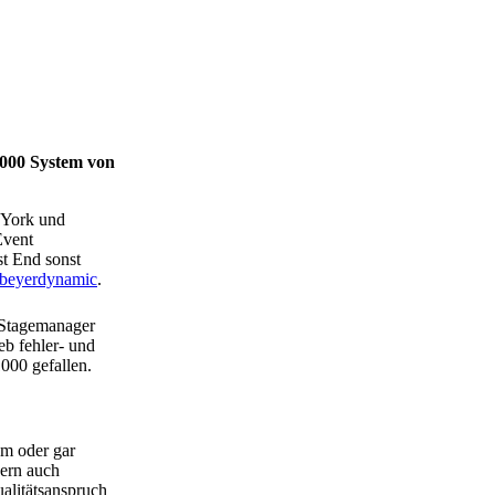
1000 System von
 York und
Event
st End sonst
beyerdynamic
.
 Stagemanager
b fehler- und
000 gefallen.
um oder gar
dern auch
alitätsanspruch