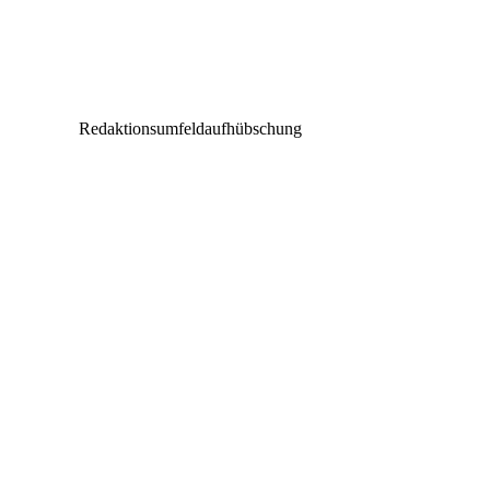
tennagels verstärkt Ingenieursteam mit Sebasti
Kirsch
Redaktionsumfeldaufhübschung