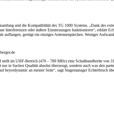
ikumfang und die Kompatibilität des TG 1000 Systems. „Dank des ext
ne Interferenzen oder äußere Einstreuungen funktionieren“, erklärt Ec
gnale auffangen, genügt ein einziges Antennenpärchen. Weniger Aufwa
aberger.de
d stellt im UHF-Bereich (470 – 789 MHz) eine Schaltbandbreite von 3
 nur in Sachen Qualität absolut überzeugt, sondern auch was den partn
h auf beyerdynamic an meiner Seite“, sagt Stagemanager Echterbruch üb