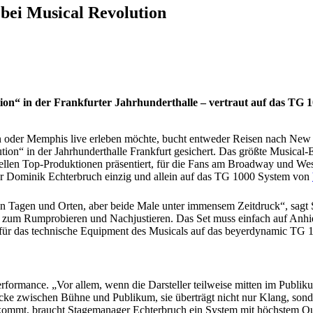
bei Musical Revolution
ion“ in der Frankfurter Jahrhunderthalle – vertraut auf das TG 
 oder Memphis live erleben möchte, bucht entweder Reisen nach New
on“ in der Jahrhunderthalle Frankfurt gesichert. Das größte Musical-
uellen Top-Produktionen präsentiert, für die Fans am Broadway und We
er Dominik Echterbruch einzig und allein auf das TG 1000 System von
hen Tagen und Orten, aber beide Male unter immensem Zeitdruck“, sagt
t zum Rumprobieren und Nachjustieren. Das Set muss einfach auf Anhie
 für das technische Equipment des Musicals auf das beyerdynamic TG 1
rformance. „Vor allem, wenn die Darsteller teilweise mitten im Publik
ücke zwischen Bühne und Publikum, sie überträgt nicht nur Klang, son
kommt, braucht Stagemanager Echterbruch ein System mit höchstem Qu