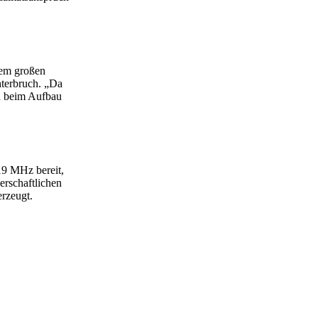
rem großen
hterbruch. „Da
nd beim Aufbau
19 MHz bereit,
erschaftlichen
erzeugt.
Nächster Beitrag