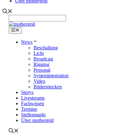
Über mothergrid
Menü
News
Beschallung
Licht
Broadcast
Rigging
Personal
Systemintegration
Video
Bilderstrecken
Storys
Livestreams
Fachwissen
Termine
Stellenmarkt
Über mothergrid