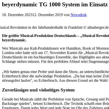
beyerdynamic TG 1000 System im Einsatz 
18. Dezember 2023
12. Dezember 2019
von
Newsdesk
usical Revolution in der Jahrhunderthalle in Frankfurt © alinaberger.de
Die größte Musical-Produktion Deutschlands – „Musical Revolut
beyerdynamic.
Wer Musicals aus Kult-Produktionen wie Hamilton, Book of Mormon
London oder hatte sich am 17. November Karten für „Musical Revoluti
Deutschlands ist ein hochkarätiges Ensemble, das Highlights aus akt
Schlange stehen müssen. Für den perfekten Ablauf setzt Stagemanag
„Wir hatten genau eine Probe und dann die Show, an unterschiedlic
Echterbruch über die aufwändige Produktion. „Da hat man keine Zei
störungsfrei laufen“, so Echterbruch. Aus diesem Grund sei die Wahl
Zuverlässiges und vielseitiges System
Gerade bei Musicals zählt die Perfektion von Sprache, Gesang und Pe
Backstage spielen“, betont Echterbruch. Die Technik schafft eine Br
Emotionen. Damit jedes Wort und jede Note im Ohr des Zuhörers an