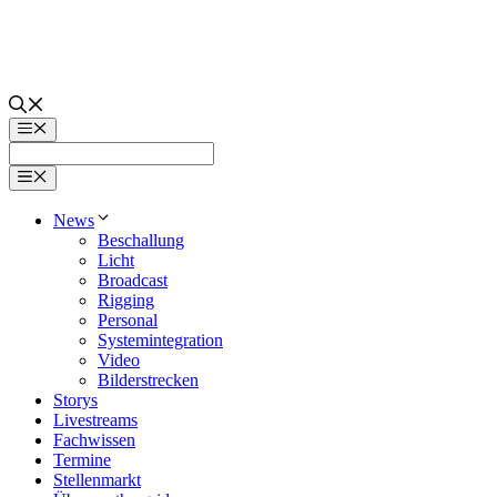
Zum
Inhalt
springen
Menü
Menü
News
Beschallung
Licht
Broadcast
Rigging
Personal
Systemintegration
Video
Bilderstrecken
Storys
Livestreams
Fachwissen
Termine
Stellenmarkt