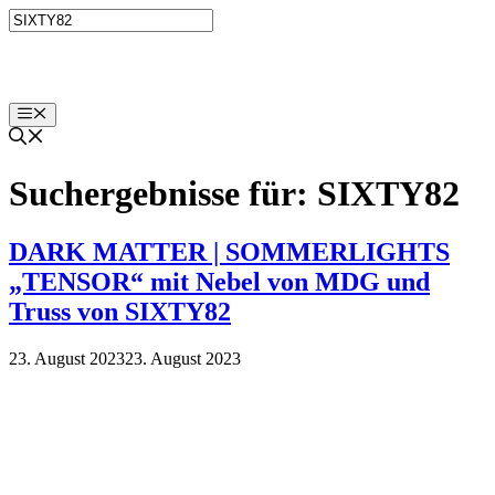
Zum
Inhalt
springen
Menü
Suchergebnisse für:
SIXTY82
DARK MATTER | SOMMERLIGHTS
„TENSOR“ mit Nebel von MDG und
Truss von SIXTY82
23. August 2023
23. August 2023