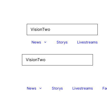
Zum
Inhalt
springen
News
Storys
Livestreams
News
Storys
Livestreams
Fa