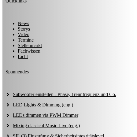
Quicklinks
News
Storys
Video
Termine
Stellenmarkt
Fachwissen
Licht
Spannendes
Subwoofer einstellen - Phase, Trennfrequenz und Co.
LED Lights & Dimming (eng.)
LEDs dimmen via PWM Dimmer
Mixing classical Music Live (eng.)
SIL (3) Einstufung & Sicherheitsintegritätslevel