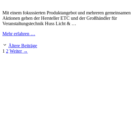
Mit einem fokussierten Produktangebot und mehreren gemeinsamen
Aktionen gehen der Hersteller ETC und der Großhändler für
Veranstaltungstechnik Huss Licht & …
Mehr erfahren …
Ältere Beiträge
Seite
Seite
1
2
Weiter
→